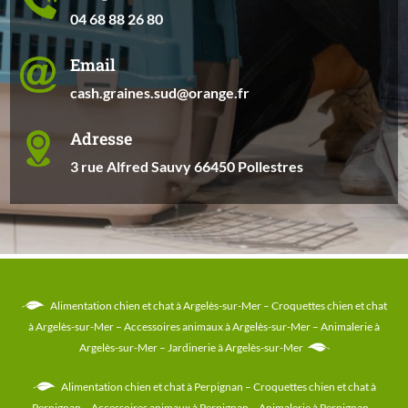
04 68 88 26 80
Email
cash.graines.sud@orange.fr
Adresse
3 rue Alfred Sauvy 66450 Pollestres
Alimentation chien et chat à Argelès-sur-Mer
–
Croquettes chien et chat
à Argelès-sur-Mer
–
Accessoires animaux à Argelès-sur-Mer
–
Animalerie à
Argelès-sur-Mer
–
Jardinerie à Argelès-sur-Mer
Alimentation chien et chat à Perpignan
–
Croquettes chien et chat à
Perpignan
–
Accessoires animaux à Perpignan
–
Animalerie à Perpignan
–