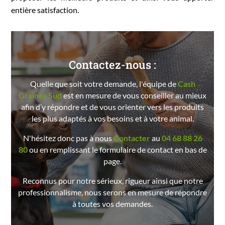
entière satisfaction.
Contactez-nous :
Quelle que soit votre demande, l'équipe de
Cash
Graines Sud
est en mesure de vous conseiller au mieux
afin d’y répondre et de vous orienter vers les produits
les plus adaptés à vos besoins et à votre animal.
N'hésitez donc pas à nous
Contacter
au
04 68 88 26
80
ou en remplissant le formulaire de contact en bas de
page.
Reconnus pour notre sérieux, rigueur ainsi que notre
professionnalisme, nous serons en mesure de répondre
à toutes vos demandes.