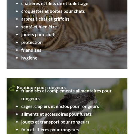
chatières et filets de et toilettage
croquettes et boîtes pour chats
arbres à chat et griffoirs
santé et bien être
jouets pour chats
protection
friandises
hygiène
Boutique pour rongeurs
friandises et compléments alimentaires pour
rongeurs
cages, clapiers et enclos pour rongeurs
aliments et accessoires pour furets
jouets et transport pour rongeurs
foin et litières pour rongeurs