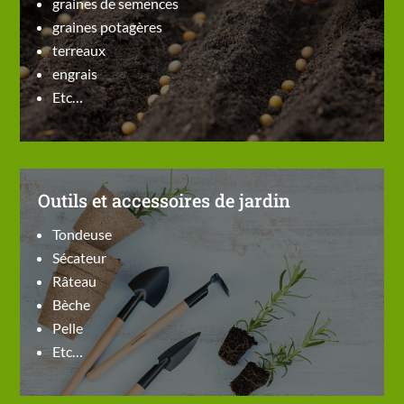
graines de semences
graines potagères
terreaux
engrais
Etc…
Outils et accessoires de jardin
Tondeuse
Sécateur
Râteau
Bèche
Pelle
Etc…