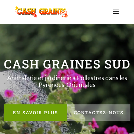
Lecteur
vidéo
CASH GRAINES SUD
Animalerie et jardinerie à Pollestres dans les
Pyrénées-Orientales
EN SAVOIR PLUS
CONTACTEZ-NOUS